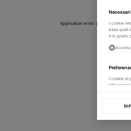
Necessari
I cookie nec
Application error: a
client
-side exce
base quali l
è in grado 
Accetta
Preferenz
I cookie di
influenzano 
trovi.
Accetta
RI
Statistich