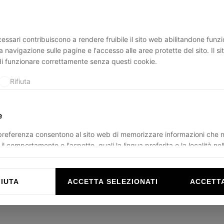
essari contribuiscono a rendere fruibile il sito web abilitandone funzio
ption has occurred while loading
ducadisangiusto.com
(see the
br
a navigazione sulle pagine e l'accesso alle aree protette del sito. Il s
di funzionare correttamente senza questi cookie.
Rifiuta
e
 preferenza consentono al sito web di memorizzare informazioni che 
il comportamento o l'aspetto, quali la lingua preferita o la località nel
Rifiuta
FIUTA
ACCETTA SELEZIONATI
ACCETTA
e