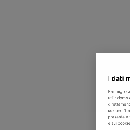
I dati 
Per migliora
utilizziamo 
direttament
sezione “Pr
presente a 
e sui cookie