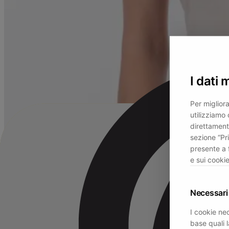
I dati 
Per migliora
utilizziamo 
direttament
sezione “Pr
presente a 
e sui cookie
Necessari
I cookie nec
base quali l