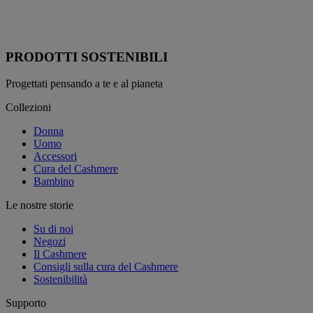
PRODOTTI SOSTENIBILI
Progettati pensando a te e al pianeta
Collezioni
Donna
Uomo
Accessori
Cura del Cashmere
Bambino
Le nostre storie
Su di noi
Negozi
Il Cashmere
Consigli sulla cura del Cashmere
Sostenibilità
Supporto