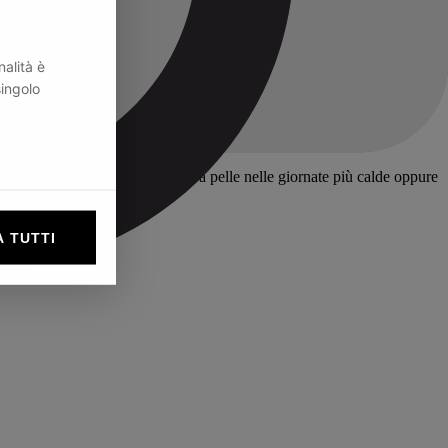
nalità è
singolo
e e termoregolatrice. Indossala a pelle nelle giornate più calde oppure
 TUTTI