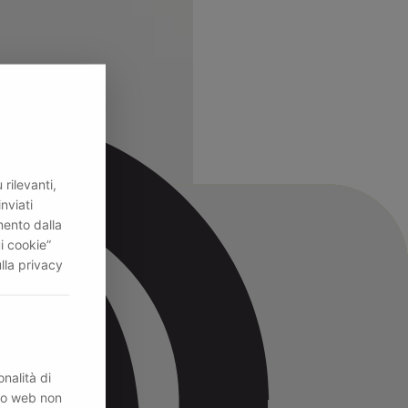
rilevanti,
inviati
mento dalla
i cookie”
lla privacy
nalità di
ito web non