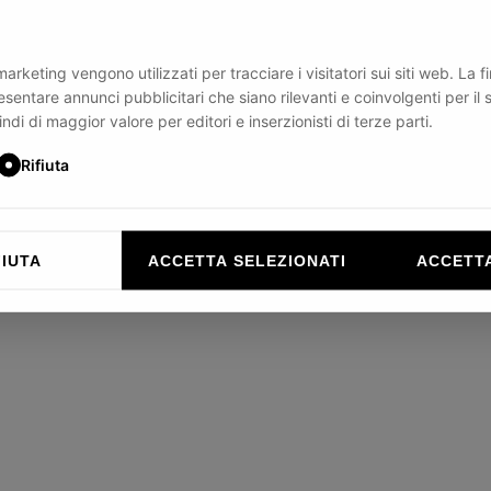
marketing vengono utilizzati per tracciare i visitatori sui siti web. La fi
esentare annunci pubblicitari che siano rilevanti e coinvolgenti per il 
ndi di maggior valore per editori e inserzionisti di terze parti.
Rifiuta
 non può mancare nel tuo guardaroba estivo: fresca, morbida, traspirant
FIUTA
ACCETTA SELEZIONATI
ACCETTA