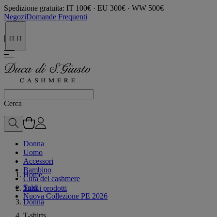
Spedizione gratuita: IT 100€ · EU 300€ · WW 500€
Negozi
Domande Frequenti
|
IT-IT
Cerca
Donna
Uomo
Accessori
Bambino
Home
Cura del cashmere
Saldi
Tutti i prodotti
Nuova Collezione PE 2026
Donna
T-shirts