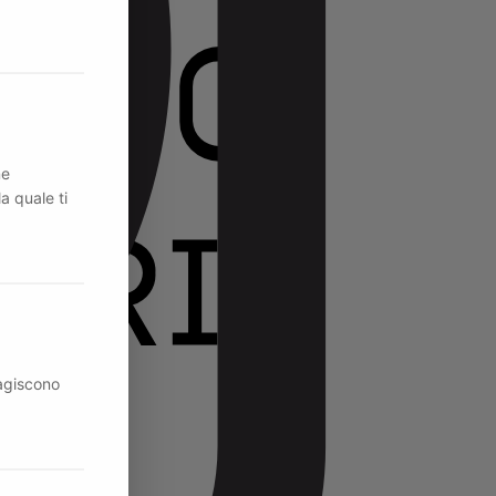
ne
la quale ti
ragiscono