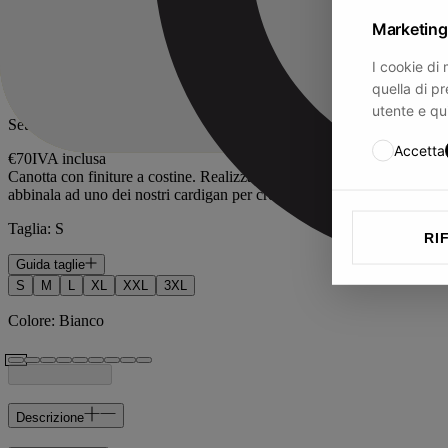
COD
:
L606
Marketing
Canotta
I cookie di 
quella di pr
utente e qui
Seta e Cashmere
Accetta
€70
IVA inclusa
Canotta con finiture a costine. Realizzata in 85% seta e 15% cashmere,
abbinala ad uno dei nostri cardigan per creare un elegante twin set.
Taglia
:
S
RI
Guida taglie
S
M
L
XL
XXL
3XL
Colore
:
Bianco
Descrizione