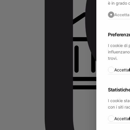
è in grado 
Accetta
Preferenz
I cookie di
influenzano 
trovi.
Accetta
Statistich
I cookie sta
Home
con i siti 
Tutti i prodotti
Accetta
Donna
T-shirts