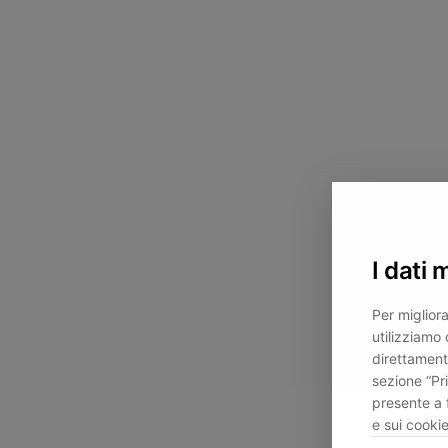
I dati 
Per migliora
utilizziamo 
direttament
sezione “Pr
presente a 
e sui cookie