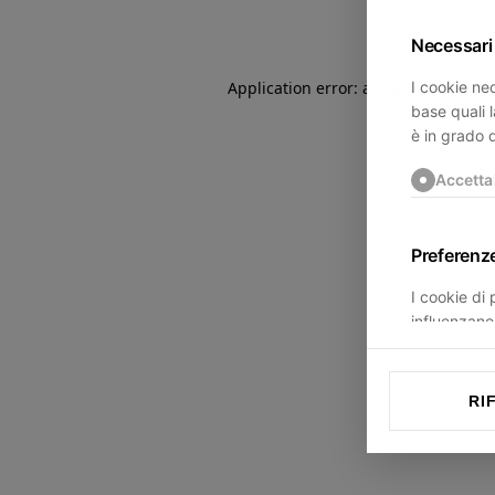
Necessari
I cookie nec
Application error: a
client
-side exce
base quali l
è in grado 
Accetta
Preferenz
I cookie di
influenzano 
trovi.
Accetta
RI
Statistich