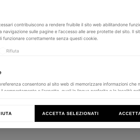
essari contribuiscono a rendere fruibile il sito web abilitandone funzio
ption has occurred while loading
ducadisangiusto.com
(see the
br
a navigazione sulle pagine e l'accesso alle aree protette del sito. Il s
di funzionare correttamente senza questi cookie.
Rifiuta
e
 preferenza consentono al sito web di memorizzare informazioni che 
il comportamento o l'aspetto, quali la lingua preferita o la località nel
Rifiuta
FIUTA
ACCETTA SELEZIONATI
ACCETTA
e