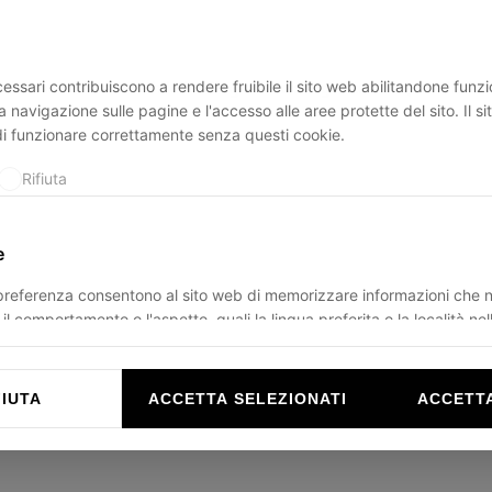
essari contribuiscono a rendere fruibile il sito web abilitandone funzio
ption has occurred while loading
ducadisangiusto.com
(see the
br
a navigazione sulle pagine e l'accesso alle aree protette del sito. Il s
di funzionare correttamente senza questi cookie.
Rifiuta
e
 preferenza consentono al sito web di memorizzare informazioni che 
il comportamento o l'aspetto, quali la lingua preferita o la località nel
Rifiuta
FIUTA
ACCETTA SELEZIONATI
ACCETTA
e