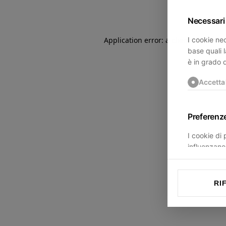
Necessari
I cookie nec
Application error: a
client
-side exce
base quali l
è in grado 
Accetta
Preferenz
I cookie di
influenzano 
trovi.
Accetta
RI
Statistich