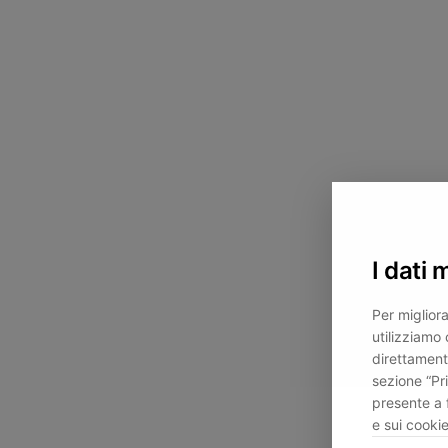
I dati 
Per migliora
utilizziamo 
direttament
sezione “Pr
presente a 
e sui cookie