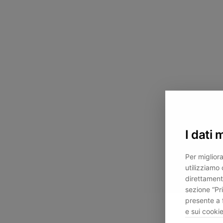
I dati 
Per migliora
utilizziamo 
direttament
sezione “Pr
presente a 
e sui cookie