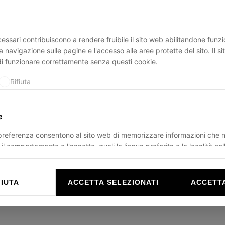
essari contribuiscono a rendere fruibile il sito web abilitandone funzio
ption has occurred while loading
ducadisangiusto.com
(see the
br
a navigazione sulle pagine e l'accesso alle aree protette del sito. Il s
di funzionare correttamente senza questi cookie.
Rifiuta
e
 preferenza consentono al sito web di memorizzare informazioni che 
il comportamento o l'aspetto, quali la lingua preferita o la località nel
Rifiuta
FIUTA
ACCETTA SELEZIONATI
ACCETTA
e