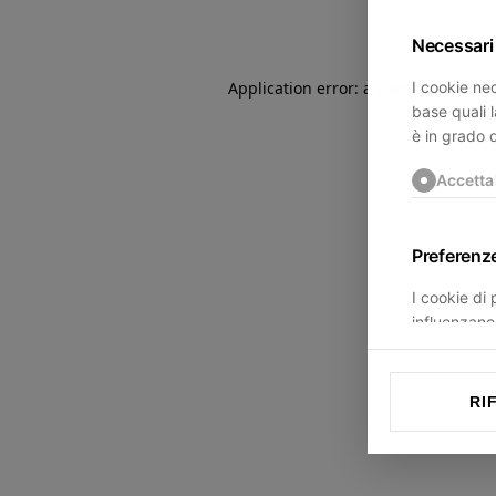
Necessari
I cookie nec
Application error: a
client
-side exce
base quali l
è in grado 
Accetta
Preferenz
I cookie di
influenzano 
trovi.
Accetta
RI
Statistich