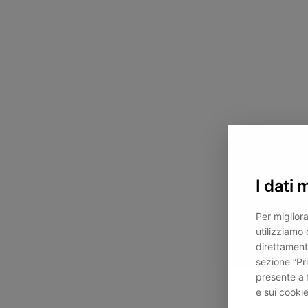
I dati 
Per migliora
utilizziamo 
direttament
sezione “Pr
presente a 
e sui cookie