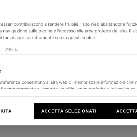
essari contribuiscono a rendere fruibile il sito web abilitandone funzio
ption has occurred while loading
ducadisangiusto.com
(see the
br
a navigazione sulle pagine e l'accesso alle aree protette del sito. Il s
di funzionare correttamente senza questi cookie.
Rifiuta
e
 preferenza consentono al sito web di memorizzare informazioni che 
il comportamento o l'aspetto, quali la lingua preferita o la località nel
Rifiuta
FIUTA
ACCETTA SELEZIONATI
ACCETTA
e