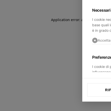
Necessari
I cookie nec
Application error: a
client
-side exce
base quali l
è in grado 
Accetta
Preferenz
I cookie di
influenzano 
trovi.
Accetta
RI
Statistich