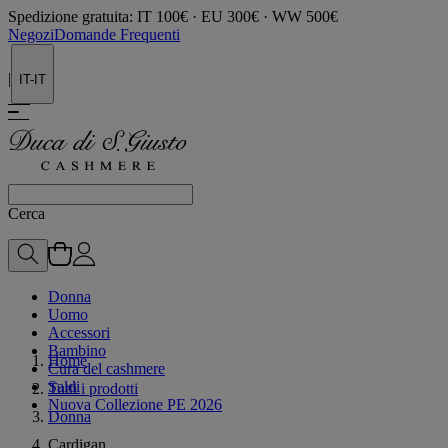
Spedizione gratuita: IT 100€ · EU 300€ · WW 500€
Negozi
Domande Frequenti
|
IT-IT
Cerca
Donna
Uomo
Accessori
Bambino
Home
Cura del cashmere
Saldi
Tutti i prodotti
Nuova Collezione PE 2026
Donna
Cardigan