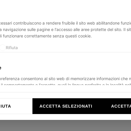
essari contribuiscono a rendere fruibile il sito web abilitandone funzio
ption has occurred while loading
ducadisangiusto.com
(see the
br
a navigazione sulle pagine e l'accesso alle aree protette del sito. Il s
di funzionare correttamente senza questi cookie.
Rifiuta
e
 preferenza consentono al sito web di memorizzare informazioni che 
il comportamento o l'aspetto, quali la lingua preferita o la località nel
Rifiuta
FIUTA
ACCETTA SELEZIONATI
ACCETTA
e