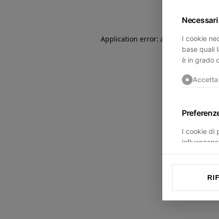
Necessari
I cookie nec
Application error: a
client
-side exce
base quali l
è in grado 
Accetta
Preferenz
I cookie di
influenzano 
trovi.
Accetta
RI
Statistich