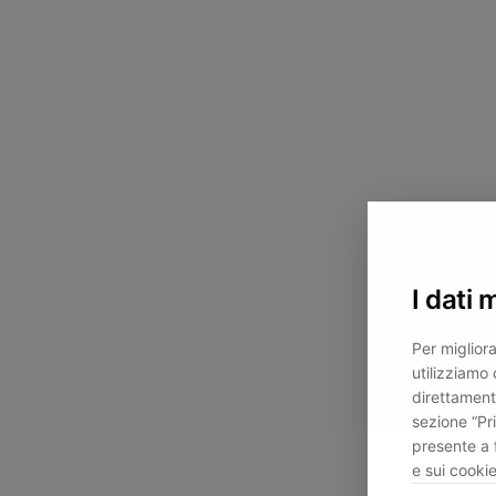
I dati 
Per migliora
utilizziamo 
direttament
sezione “Pr
presente a 
e sui cookie