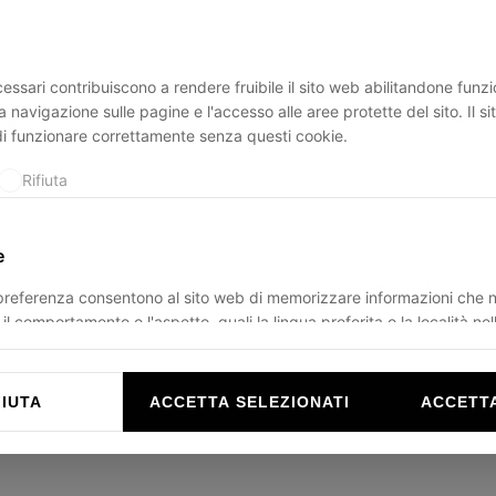
essari contribuiscono a rendere fruibile il sito web abilitandone funzio
ption has occurred while loading
ducadisangiusto.com
(see the
br
a navigazione sulle pagine e l'accesso alle aree protette del sito. Il s
di funzionare correttamente senza questi cookie.
Rifiuta
e
 preferenza consentono al sito web di memorizzare informazioni che 
il comportamento o l'aspetto, quali la lingua preferita o la località nel
Rifiuta
FIUTA
ACCETTA SELEZIONATI
ACCETTA
e