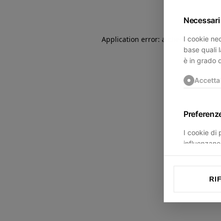
Necessari
I cookie nec
Application error: a
client
-side exce
base quali l
è in grado 
Accetta
Preferenz
I cookie di
influenzano 
trovi.
Accetta
RI
Statistich