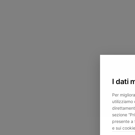
I dati 
Per migliora
utilizziamo 
direttament
sezione “Pr
presente a 
e sui cookie