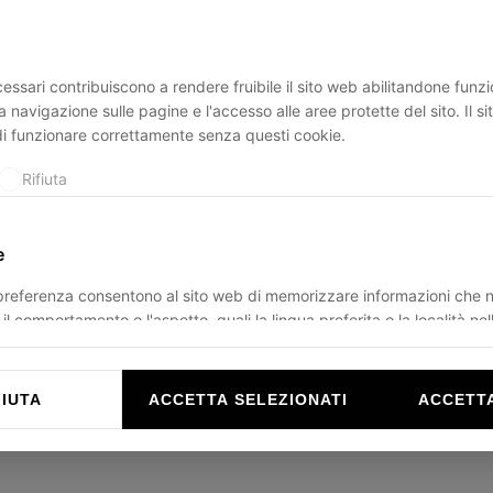
essari contribuiscono a rendere fruibile il sito web abilitandone funzio
ption has occurred while loading
ducadisangiusto.com
(see the
br
a navigazione sulle pagine e l'accesso alle aree protette del sito. Il s
di funzionare correttamente senza questi cookie.
Rifiuta
e
 preferenza consentono al sito web di memorizzare informazioni che 
il comportamento o l'aspetto, quali la lingua preferita o la località nel
Rifiuta
FIUTA
ACCETTA SELEZIONATI
ACCETTA
e