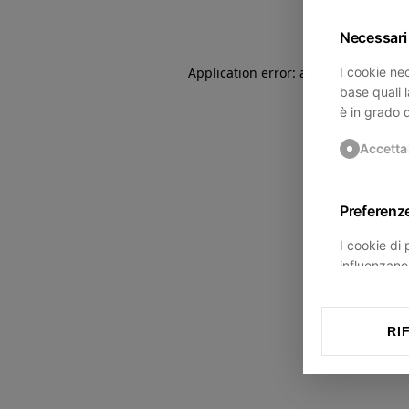
Necessari
I cookie nec
Application error: a
client
-side exce
base quali l
è in grado 
Accetta
Preferenz
I cookie di
influenzano 
trovi.
Accetta
RI
Statistich