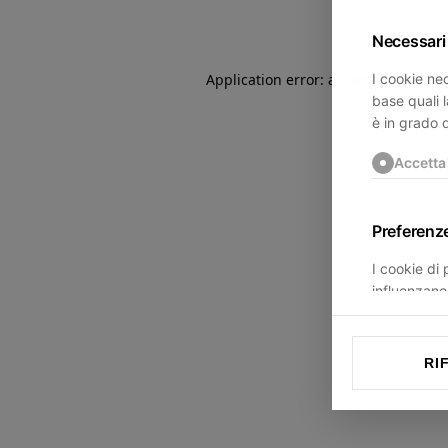
Necessari
I cookie nec
Application error: a
client
-side exce
base quali l
è in grado 
Accetta
Preferenz
I cookie di
influenzano 
trovi.
Accetta
RI
Statistich