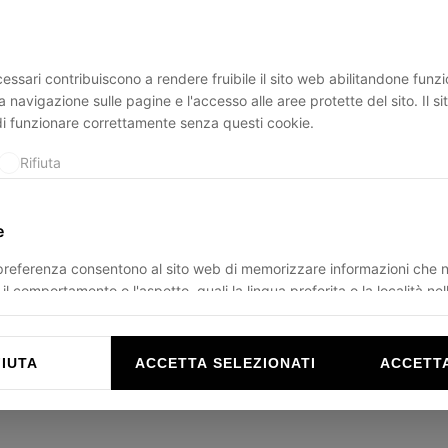
essari contribuiscono a rendere fruibile il sito web abilitandone funzio
ption has occurred while loading
ducadisangiusto.com
(see the
br
a navigazione sulle pagine e l'accesso alle aree protette del sito. Il s
di funzionare correttamente senza questi cookie.
Rifiuta
e
 preferenza consentono al sito web di memorizzare informazioni che 
il comportamento o l'aspetto, quali la lingua preferita o la località nel
Rifiuta
FIUTA
ACCETTA SELEZIONATI
ACCETTA
e