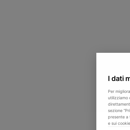
I dati 
Per migliora
utilizziamo 
direttament
sezione “Pr
presente a 
e sui cookie