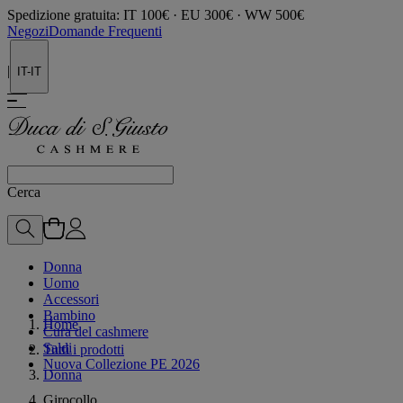
Spedizione gratuita: IT 100€ · EU 300€ · WW 500€
Negozi
Domande Frequenti
|
IT-IT
Cerca
Donna
Uomo
Accessori
Bambino
Home
Cura del cashmere
Saldi
Tutti i prodotti
Nuova Collezione PE 2026
Donna
Girocollo