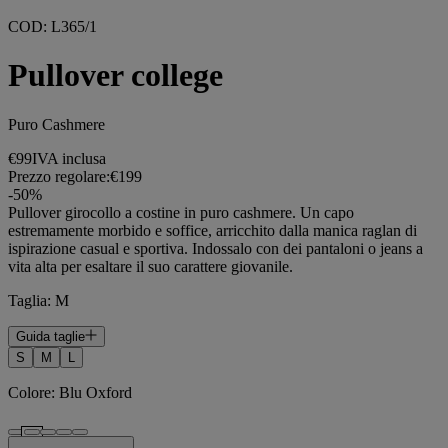
COD
:
L365/1
Pullover college
Puro Cashmere
€99
IVA inclusa
Prezzo regolare:
€199
-
50
%
Pullover girocollo a costine in puro cashmere. Un capo
estremamente morbido e soffice, arricchito dalla manica raglan di
ispirazione casual e sportiva. Indossalo con dei pantaloni o jeans a
vita alta per esaltare il suo carattere giovanile.
Taglia
:
M
Guida taglie
S
M
L
Colore
:
Blu Oxford