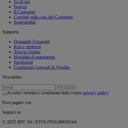
Su di noi
Negozi
Il Cashmere
Consigli sulla cura del Cashmere
Sostenibilità
Supporto
Domande Frequenti
Resi e rimborsi
Traccia Ordine
Modalità di pagamento
Spedizioni
Condizioni Generali di Vendita
Newsletter
PROCEDI
Accetto i termini e condizioni della vostra
privacy policy
Puoi pagare con
Seguici su
© 2025 BFC Srl | P.IVA IT03149650164