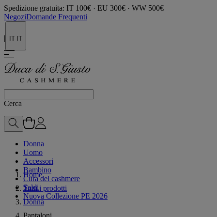
Spedizione gratuita: IT 100€ · EU 300€ · WW 500€
Negozi
Domande Frequenti
|
IT-IT
Cerca
Donna
Uomo
Accessori
Bambino
Home
Cura del cashmere
Saldi
Tutti i prodotti
Nuova Collezione PE 2026
Donna
Pantaloni