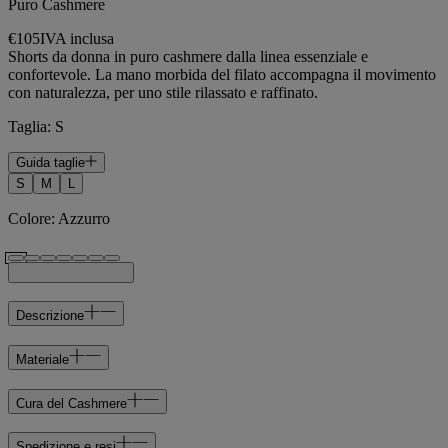
Puro Cashmere
€105
IVA inclusa
Shorts da donna in puro cashmere dalla linea essenziale e
confortevole. La mano morbida del filato accompagna il movimento
con naturalezza, per uno stile rilassato e raffinato.
Taglia
:
S
Guida taglie
S
M
L
Colore
:
Azzurro
Descrizione
Materiale
Cura del Cashmere
Spedizione e resi