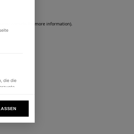
owser console
for more information).
seite
, die die
vorzugte
LASSEN