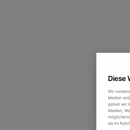
Diese 
Wir verwend
Medien anbi
geben wir I
Medien, Wer
möglicherwe
sie im Rah