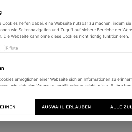
g
 Cookies helfen dabei, eine Webseite nutzbar zu machen, indem sie
ption has occurred while loading
ducadisangiusto.com
(see the
br
onen wie Seitennavigation und Zugriff auf sichere Bereiche der Web
. Die Webseite kann ohne diese Cookies nicht richtig funktionieren.
Rifiuta
en
ookies ermöglichen einer Webseite sich an Informationen zu erinnern
ussen, wie sich eine Webseite verhält oder aussieht, wie z. B. Ihre be
r die Region in der Sie sich befinden.
Rifiuta
LEHNEN
AUSWAHL ERLAUBEN
ALLE ZU
n