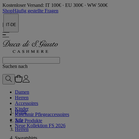
Kostenloser Versand: IT 100€ · EU 300€ · WW 500€
Shop
Häufig gestellte Fragen
|
IT-DE
Suchen nach
Damen
Herren
Accessoires
Kinder
Home
Kaschmir Pflegeaccessoires
Sale
Alle Produkte
Neue Kollektion FS 2026
Herren
Sweatshirts