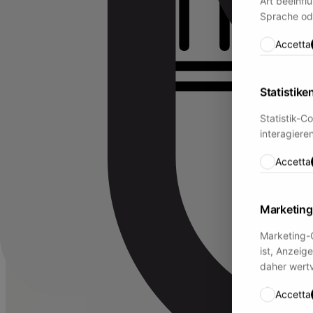
Art beeinfl
Sprache ode
Accetta
Statistike
Statistik-C
interagier
Accetta
Marketing
Marketing-
ist, Anzeig
daher wertv
Accetta