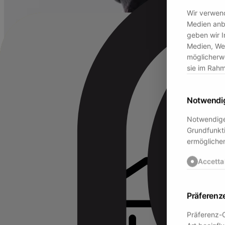
Wir verwend
Medien anbi
geben wir I
Medien, Wer
möglicherwe
sie im Rah
Notwendi
Notwendige
Grundfunkti
ermöglichen
Accetta
Präferenz
Präferenz-C