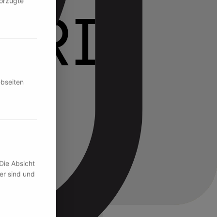
vorzugte
ebseiten
Die Absicht
er sind und