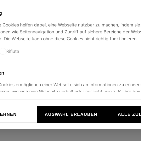
g
 Cookies helfen dabei, eine Webseite nutzbar zu machen, indem sie
ption has occurred while loading
ducadisangiusto.com
(see the
br
onen wie Seitennavigation und Zugriff auf sichere Bereiche der Web
. Die Webseite kann ohne diese Cookies nicht richtig funktionieren.
Rifiuta
en
ookies ermöglichen einer Webseite sich an Informationen zu erinnern
ussen, wie sich eine Webseite verhält oder aussieht, wie z. B. Ihre be
r die Region in der Sie sich befinden.
Rifiuta
LEHNEN
AUSWAHL ERLAUBEN
ALLE ZU
n