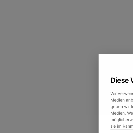
Diese 
Wir verwend
Medien anbi
geben wir I
Medien, Wer
möglicherwe
sie im Rah