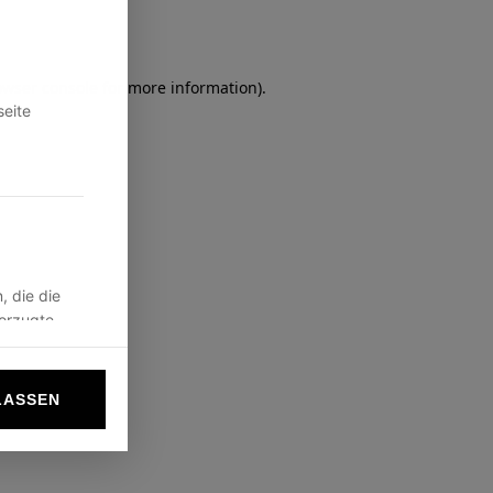
owser console
for more information).
seite
, die die
vorzugte
LASSEN