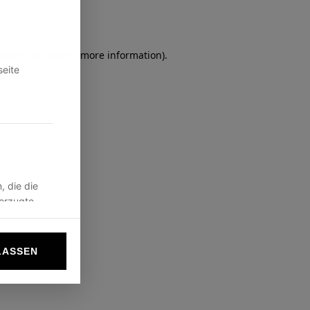
owser console
for more information).
seite
, die die
vorzugte
LASSEN