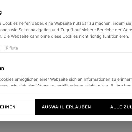
g
 Cookies helfen dabei, eine Webseite nutzbar zu machen, indem sie
ption has occurred while loading
ducadisangiusto.com
(see the
br
onen wie Seitennavigation und Zugriff auf sichere Bereiche der Web
. Die Webseite kann ohne diese Cookies nicht richtig funktionieren.
Rifiuta
en
ookies ermöglichen einer Webseite sich an Informationen zu erinnern
ussen, wie sich eine Webseite verhält oder aussieht, wie z. B. Ihre be
r die Region in der Sie sich befinden.
Rifiuta
LEHNEN
AUSWAHL ERLAUBEN
ALLE ZU
n