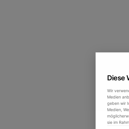
Diese 
Wir verwend
Medien anbi
geben wir I
Medien, Wer
möglicherwe
sie im Rah