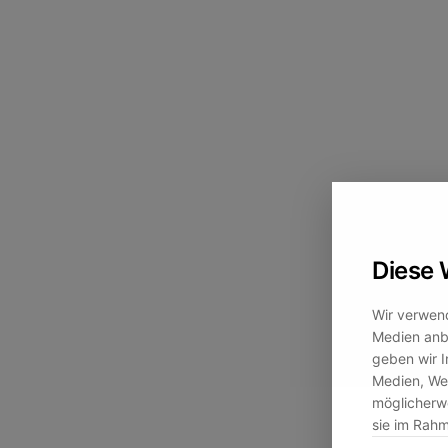
Diese 
Wir verwend
Medien anbi
geben wir I
Medien, Wer
möglicherwe
sie im Rah