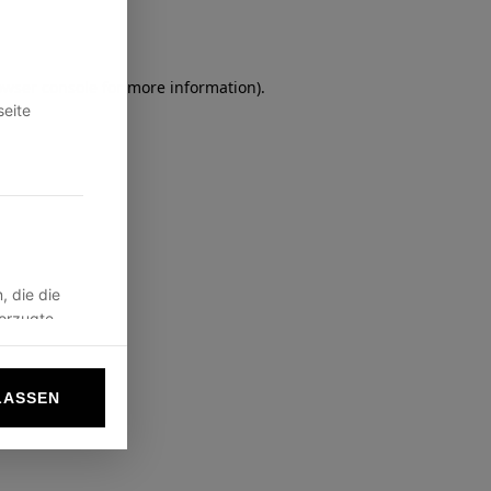
owser console
for more information).
seite
, die die
vorzugte
LASSEN