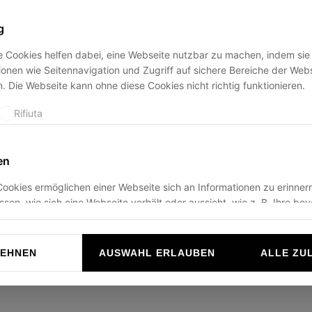
g
 Cookies helfen dabei, eine Webseite nutzbar zu machen, indem sie
ption has occurred while loading
ducadisangiusto.com
(see the
br
onen wie Seitennavigation und Zugriff auf sichere Bereiche der Web
. Die Webseite kann ohne diese Cookies nicht richtig funktionieren.
Rifiuta
en
ookies ermöglichen einer Webseite sich an Informationen zu erinnern
ussen, wie sich eine Webseite verhält oder aussieht, wie z. B. Ihre be
r die Region in der Sie sich befinden.
Rifiuta
LEHNEN
AUSWAHL ERLAUBEN
ALLE ZU
n