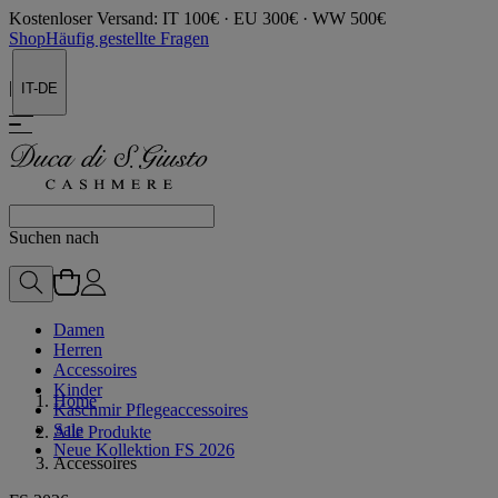
Kostenloser Versand: IT 100€ · EU 300€ · WW 500€
Shop
Häufig gestellte Fragen
|
IT-DE
Suchen nach
Damen
Herren
Accessoires
Kinder
Home
Kaschmir Pflegeaccessoires
Sale
Alle Produkte
Neue Kollektion FS 2026
Accessoires