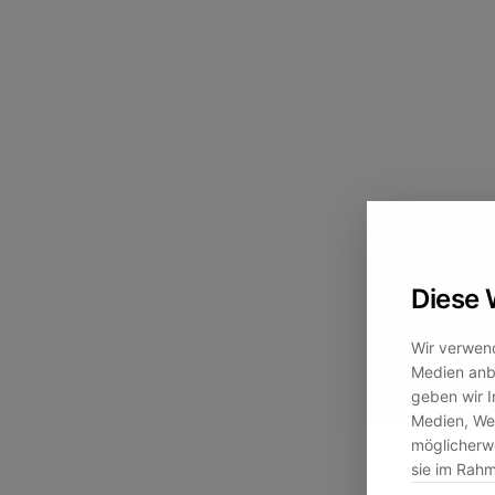
Diese 
Wir verwend
Medien anbi
geben wir I
Medien, Wer
möglicherwe
sie im Rah