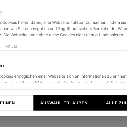
g
 Cookies helfen dabei, eine Webseite nutzbar zu machen, indem sie
ption has occurred while loading
ducadisangiusto.com
(see the
br
onen wie Seitennavigation und Zugriff auf sichere Bereiche der Web
. Die Webseite kann ohne diese Cookies nicht richtig funktionieren.
Rifiuta
en
ookies ermöglichen einer Webseite sich an Informationen zu erinnern
ussen, wie sich eine Webseite verhält oder aussieht, wie z. B. Ihre be
r die Region in der Sie sich befinden.
Rifiuta
LEHNEN
AUSWAHL ERLAUBEN
ALLE ZU
n