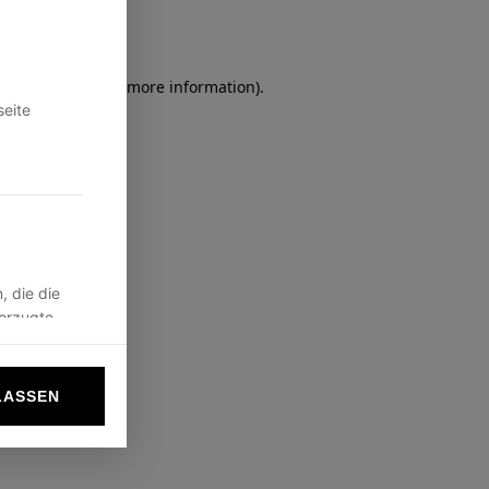
owser console
for more information).
seite
, die die
vorzugte
LASSEN