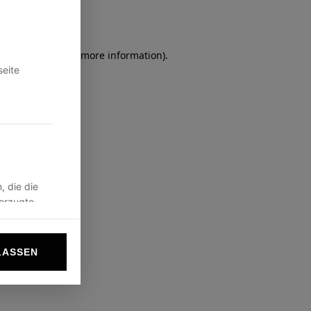
owser console
for more information).
seite
, die die
vorzugte
LASSEN