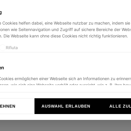
g
 Cookies helfen dabei, eine Webseite nutzbar zu machen, indem sie
ption has occurred while loading
ducadisangiusto.com
(see the
br
onen wie Seitennavigation und Zugriff auf sichere Bereiche der Web
. Die Webseite kann ohne diese Cookies nicht richtig funktionieren.
Rifiuta
en
ookies ermöglichen einer Webseite sich an Informationen zu erinnern
ussen, wie sich eine Webseite verhält oder aussieht, wie z. B. Ihre be
r die Region in der Sie sich befinden.
Rifiuta
LEHNEN
AUSWAHL ERLAUBEN
ALLE ZU
n