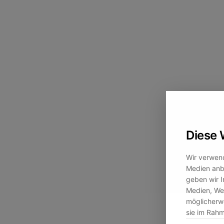
Diese 
Wir verwend
Medien anbi
geben wir I
Medien, Wer
möglicherwe
sie im Rah