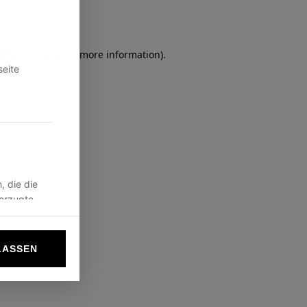
owser console
for more information).
seite
, die die
vorzugte
LASSEN