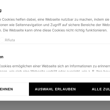
g
 Cookies helfen dabei, eine Webseite nutzbar zu machen, indem sie
ption has occurred while loading
ducadisangiusto.com
(see the
br
onen wie Seitennavigation und Zugriff auf sichere Bereiche der Web
. Die Webseite kann ohne diese Cookies nicht richtig funktionieren.
Rifiuta
en
ookies ermöglichen einer Webseite sich an Informationen zu erinnern
ussen, wie sich eine Webseite verhält oder aussieht, wie z. B. Ihre be
r die Region in der Sie sich befinden.
Rifiuta
LEHNEN
AUSWAHL ERLAUBEN
ALLE ZU
n