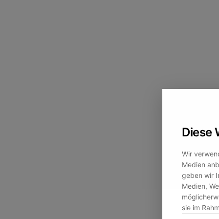
Diese 
Wir verwend
Medien anbi
geben wir I
Medien, Wer
möglicherwe
sie im Rah