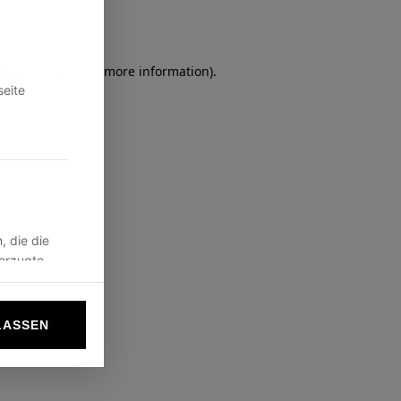
owser console
for more information).
seite
, die die
vorzugte
LASSEN