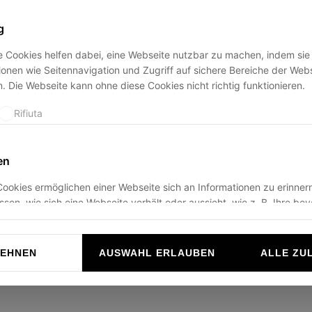
g
 Cookies helfen dabei, eine Webseite nutzbar zu machen, indem sie
ption has occurred while loading
ducadisangiusto.com
(see the
br
onen wie Seitennavigation und Zugriff auf sichere Bereiche der Web
. Die Webseite kann ohne diese Cookies nicht richtig funktionieren.
Rifiuta
en
ookies ermöglichen einer Webseite sich an Informationen zu erinnern
ussen, wie sich eine Webseite verhält oder aussieht, wie z. B. Ihre be
r die Region in der Sie sich befinden.
Rifiuta
LEHNEN
AUSWAHL ERLAUBEN
ALLE ZU
n