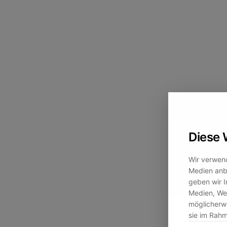
Diese 
Wir verwend
Medien anbi
geben wir I
Medien, Wer
möglicherwe
sie im Rah