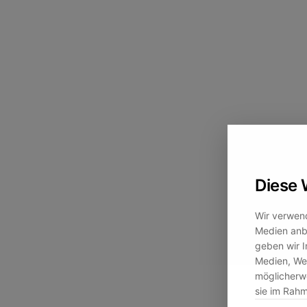
Diese 
Wir verwend
Medien anbi
geben wir I
Medien, Wer
möglicherwe
sie im Rah