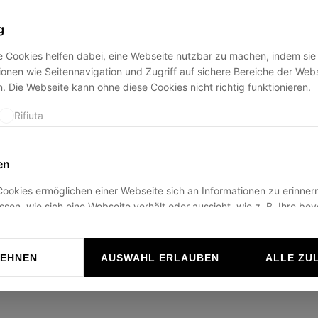
g
 Cookies helfen dabei, eine Webseite nutzbar zu machen, indem sie
ption has occurred while loading
ducadisangiusto.com
(see the
br
onen wie Seitennavigation und Zugriff auf sichere Bereiche der Web
. Die Webseite kann ohne diese Cookies nicht richtig funktionieren.
Rifiuta
en
ookies ermöglichen einer Webseite sich an Informationen zu erinnern
ussen, wie sich eine Webseite verhält oder aussieht, wie z. B. Ihre be
r die Region in der Sie sich befinden.
Rifiuta
LEHNEN
AUSWAHL ERLAUBEN
ALLE ZU
n