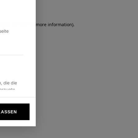
owser console
for more information).
seite
, die die
vorzugte
LASSEN