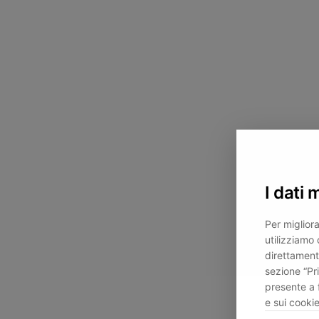
I dati 
Per migliora
utilizziamo 
direttament
sezione “Pr
presente a 
e sui cookie