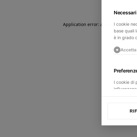
Necessari
I cookie nec
Application error: a
client
-side exce
base quali l
è in grado 
Accetta
Preferenz
I cookie di
influenzano 
trovi.
Accetta
RI
Statistich