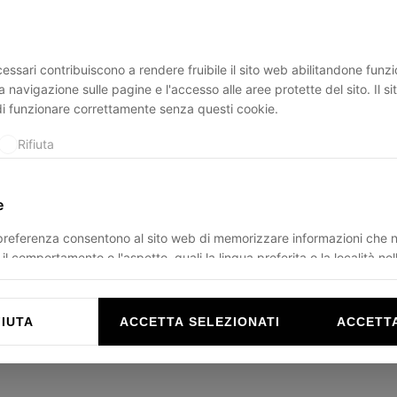
essari contribuiscono a rendere fruibile il sito web abilitandone funzio
ption has occurred while loading
ducadisangiusto.com
(see the
br
a navigazione sulle pagine e l'accesso alle aree protette del sito. Il s
di funzionare correttamente senza questi cookie.
Rifiuta
e
 preferenza consentono al sito web di memorizzare informazioni che 
il comportamento o l'aspetto, quali la lingua preferita o la località nel
Rifiuta
FIUTA
ACCETTA SELEZIONATI
ACCETTA
e