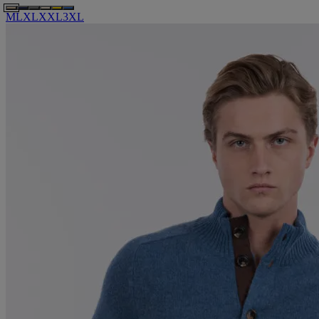
M
L
XL
XXL
3XL