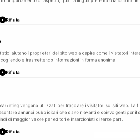
il comportamento o l'aspetto, quali la lingua preferita o la località nel
Rifiuta
e
tistici aiutano i proprietari del sito web a capire come i visitatori inte
raccogliendo e trasmettendo informazioni in forma anonima.
Rifiuta
marketing vengono utilizzati per tracciare i visitatori sui siti web. La fi
esentare annunci pubblicitari che siano rilevanti e coinvolgenti per il 
ndi di maggior valore per editori e inserzionisti di terze parti.
Rifiuta