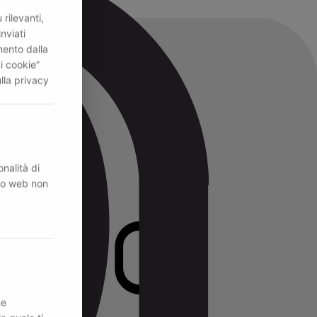
rilevanti,
inviati
mento dalla
i cookie”
lla privacy
nalità di
ito web non
ne