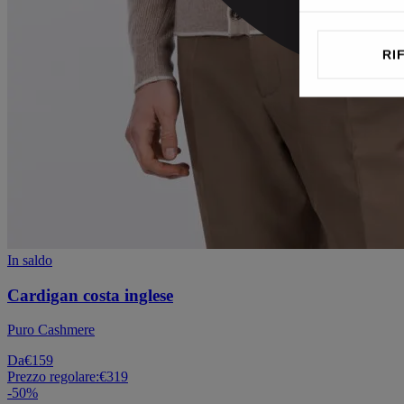
RI
In saldo
Cardigan costa inglese
Puro Cashmere
Da
€159
Prezzo regolare:
€319
-
50
%