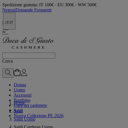
Spedizione gratuita: IT 100€ · EU 300€ · WW 500€
Negozi
Domande Frequenti
|
IT-IT
Cerca
Donna
Uomo
Accessori
Bambino
Home
Cura del cashmere
Saldi
Saldi
Nuova Collezione PE 2026
Saldi Uomo
Saldi Cardigan Uomo