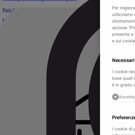
Per migliora
Puro Cashmere
utilizziamo 
€149
direttament
Prezzo regolare:
€319
sezione “Pr
-
53
%
presente a 
e sui cookie
M
L
XL
XXL
3XL
Necessari
I cookie nec
base quali l
è in grado 
Accetta
Preferenz
I cookie di