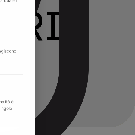
la quale ti
ragiscono
nalità è
singolo