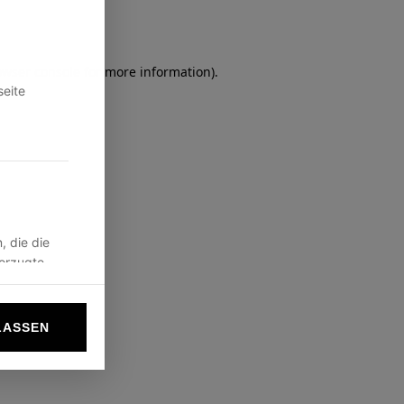
owser console
for more information).
seite
, die die
vorzugte
LASSEN