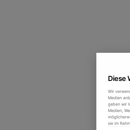
Diese 
Wir verwend
Medien anbi
geben wir I
Medien, Wer
möglicherwe
sie im Rah