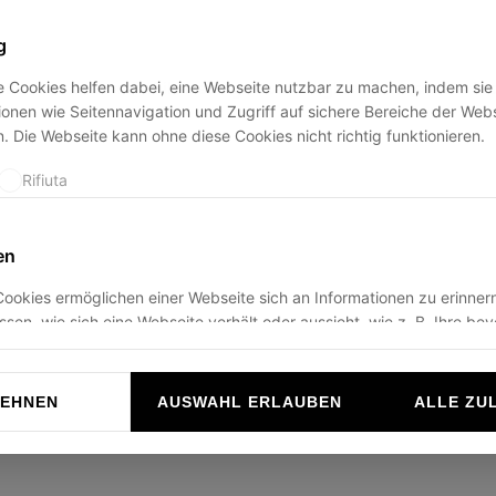
g
 Cookies helfen dabei, eine Webseite nutzbar zu machen, indem sie
ption has occurred while loading
ducadisangiusto.com
(see the
br
onen wie Seitennavigation und Zugriff auf sichere Bereiche der Web
. Die Webseite kann ohne diese Cookies nicht richtig funktionieren.
Rifiuta
en
ookies ermöglichen einer Webseite sich an Informationen zu erinnern
ussen, wie sich eine Webseite verhält oder aussieht, wie z. B. Ihre be
r die Region in der Sie sich befinden.
Rifiuta
LEHNEN
AUSWAHL ERLAUBEN
ALLE ZU
n