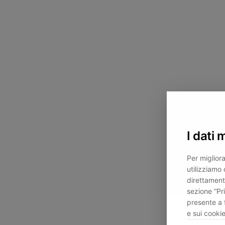
I dati 
Per migliora
utilizziamo 
direttament
sezione “Pr
presente a 
e sui cookie