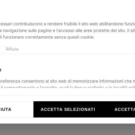
essari contribuiscono a rendere fruibile il sito web abilitandone funzio
ption has occurred while loading
ducadisangiusto.com
(see the
br
a navigazione sulle pagine e l'accesso alle aree protette del sito. Il s
di funzionare correttamente senza questi cookie.
Rifiuta
e
 preferenza consentono al sito web di memorizzare informazioni che 
il comportamento o l'aspetto, quali la lingua preferita o la località nel
Rifiuta
FIUTA
ACCETTA SELEZIONATI
ACCETTA
e