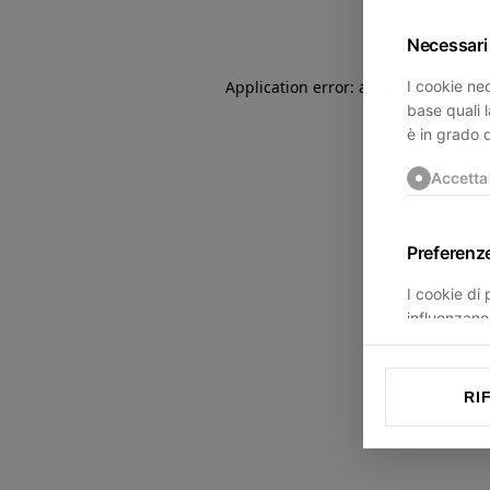
Necessari
I cookie nec
Application error: a
client
-side exce
base quali l
è in grado 
Accetta
Preferenz
I cookie di
influenzano 
trovi.
Accetta
RI
Statistich